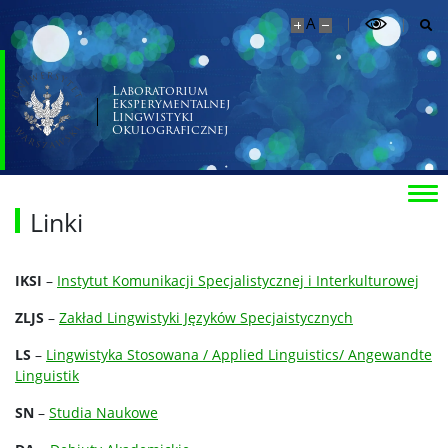
A
Laboratorium
Eksperymentalnej
Lingwistyki
Okulograficznej
Linki
IKSI
–
Instytut Komunikacji Specjalistycznej i Interkulturowej
ZLJS
–
Zakład Lingwistyki Języków Specjaistycznych
LS
–
Lingwistyka Stosowana / Applied Linguistics/ Angewandte
Linguistik
SN
–
Studia Naukowe