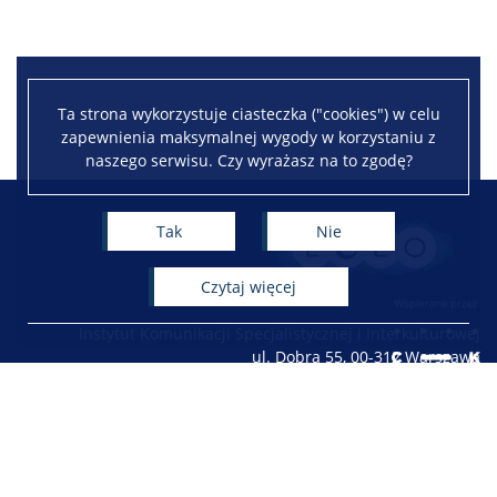
Ta strona wykorzystuje ciasteczka ("cookies") w celu
zapewnienia maksymalnej wygody w korzystaniu z
naszego serwisu. Czy wyrażasz na to zgodę?
Leaflet
|
©
OpenStreetMap
contributors
+
Tak
Nie
−
czytaj więcej
Instytut Komunikacji Specjalistycznej i Interkulturowej
ul. Dobra 55, 00-312 Warszawa
tel. 022 55 34 253 / 248
Facebook